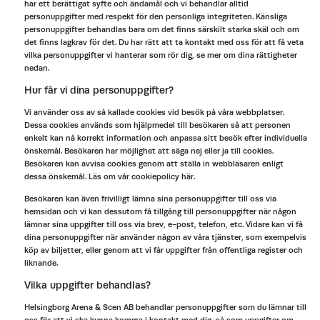
har ett berättigat syfte och ändamål och vi behandlar alltid
personuppgifter med respekt för den personliga integriteten. Känsliga
personuppgifter behandlas bara om det finns särskilt starka skäl och om
det finns lagkrav för det. Du har rätt att ta kontakt med oss för att få veta
vilka personuppgifter vi hanterar som rör dig, se mer om dina rättigheter
nedan.
Hur får vi dina personuppgifter?
Vi använder oss av så kallade cookies vid besök på våra webbplatser.
Dessa cookies används som hjälpmedel till besökaren så att personen
enkelt kan nå korrekt information och anpassa sitt besök efter individuella
önskemål. Besökaren har möjlighet att säga nej eller ja till cookies.
Besökaren kan avvisa cookies genom att ställa in webbläsaren enligt
dessa önskemål. Läs om vår cookiepolicy här.
Besökaren kan även frivilligt lämna sina personuppgifter till oss via
hemsidan och vi kan dessutom få tillgång till personuppgifter när någon
lämnar sina uppgifter till oss via brev, e-post, telefon, etc. Vidare kan vi få
dina personuppgifter när använder någon av våra tjänster, som exempelvis
köp av biljetter, eller genom att vi får uppgifter från offentliga register och
liknande.
Vilka uppgifter behandlas?
Helsingborg Arena & Scen AB behandlar personuppgifter som du lämnar till