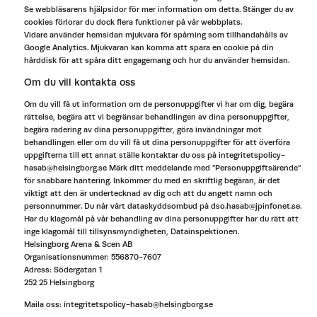
Se webbläsarens hjälpsidor för mer information om detta. Stänger du av
cookies förlorar du dock flera funktioner på vår webbplats.
Vidare använder hemsidan mjukvara för spårning som tillhandahålls av
Google Analytics. Mjukvaran kan komma att spara en cookie på din
hårddisk för att spåra ditt engagemang och hur du använder hemsidan.
Om du vill kontakta oss
Om du vill få ut information om de personuppgifter vi har om dig, begära
rättelse, begära att vi begränsar behandlingen av dina personuppgifter,
begära radering av dina personuppgifter, göra invändningar mot
behandlingen eller om du vill få ut dina personuppgifter för att överföra
uppgifterna till ett annat ställe kontaktar du oss på integritetspolicy-
hasab@helsingborg.se Märk ditt meddelande med ”Personuppgiftsärende”
för snabbare hantering. Inkommer du med en skriftlig begäran, är det
viktigt att den är undertecknad av dig och att du angett namn och
personnummer. Du når vårt dataskyddsombud på dso.hasab@jpinfonet.se.
Har du klagomål på vår behandling av dina personuppgifter har du rätt att
inge klagomål till tillsynsmyndigheten, Datainspektionen.
Helsingborg Arena & Scen AB
Organisationsnummer: 556870-7607
Adress: Södergatan 1
252 25 Helsingborg
Maila oss: integritetspolicy-hasab@helsingborg.se