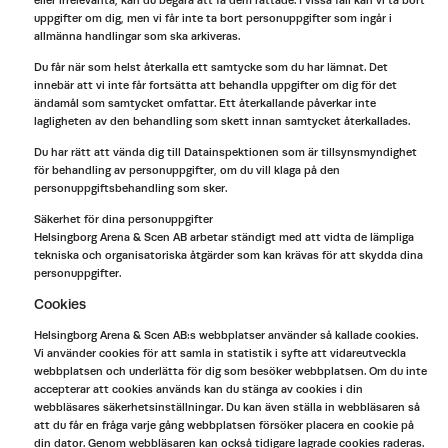
eller irrelevanta, kan du begära att få dem rättade. I vissa fall kan vi ta bort
uppgifter om dig, men vi får inte ta bort personuppgifter som ingår i
allmänna handlingar som ska arkiveras.
Du får när som helst återkalla ett samtycke som du har lämnat. Det
innebär att vi inte får fortsätta att behandla uppgifter om dig för det
ändamål som samtycket omfattar. Ett återkallande påverkar inte
lagligheten av den behandling som skett innan samtycket återkallades.
Du har rätt att vända dig till Datainspektionen som är tillsynsmyndighet
för behandling av personuppgifter, om du vill klaga på den
personuppgiftsbehandling som sker.
Säkerhet för dina personuppgifter
Helsingborg Arena & Scen AB arbetar ständigt med att vidta de lämpliga
tekniska och organisatoriska åtgärder som kan krävas för att skydda dina
personuppgifter.
Cookies
Helsingborg Arena & Scen AB:s webbplatser använder så kallade cookies.
Vi använder cookies för att samla in statistik i syfte att vidareutveckla
webbplatsen och underlätta för dig som besöker webbplatsen. Om du inte
accepterar att cookies används kan du stänga av cookies i din
webbläsares säkerhetsinställningar. Du kan även ställa in webbläsaren så
att du får en fråga varje gång webbplatsen försöker placera en cookie på
din dator. Genom webbläsaren kan också tidigare lagrade cookies raderas.