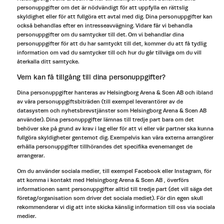
personuppgifter om det är nödvändigt för att uppfylla en rättslig
skyldighet eller för att fullgöra ett avtal med dig. Dina personuppgifter kan
också behandlas efter en intresseavvägning. Vidare får vi behandla
personuppgifter om du samtycker till det. Om vi behandlar dina
personuppgifter för att du har samtyckt till det, kommer du att få tydlig
information om vad du samtycker till och hur du går tillväga om du vill
återkalla ditt samtycke.
Vem kan få tillgång till dina personuppgifter?
Dina personuppgifter hanteras av Helsingborg Arena & Scen AB och ibland
av våra personuppgiftsbiträden (till exempel leverantörer av de
datasystem och nyhetsbrevstjänster som Helsingborg Arena & Scen AB
använder). Dina personuppgifter lämnas till tredje part bara om det
behöver ske på grund av krav i lag eller för att vi eller vår partner ska kunna
fullgöra skyldigheter gentemot dig. Exempelvis kan våra externa arrangörer
erhålla personuppgifter tillhörandes det specifika evenemanget de
arrangerar.
Om du använder sociala medier, till exempel Facebook eller Instagram, för
att komma i kontakt med Helsingborg Arena & Scen AB , överförs
informationen samt personuppgifter alltid till tredje part (det vill säga det
företag/organisation som driver det sociala mediet). För din egen skull
rekommenderar vi dig att inte skicka känslig information till oss via sociala
medier.