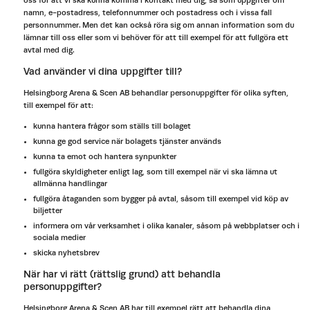
oss för att vi ska kunna komma i kontakt med dig, så som uppgifter om
namn, e-postadress, telefonnummer och postadress och i vissa fall
personnummer. Men det kan också röra sig om annan information som du
lämnar till oss eller som vi behöver för att till exempel för att fullgöra ett
avtal med dig.
Vad använder vi dina uppgifter till?
Helsingborg Arena & Scen AB behandlar personuppgifter för olika syften,
till exempel för att:
kunna hantera frågor som ställs till bolaget
kunna ge god service när bolagets tjänster används
kunna ta emot och hantera synpunkter
fullgöra skyldigheter enligt lag, som till exempel när vi ska lämna ut
allmänna handlingar
fullgöra åtaganden som bygger på avtal, såsom till exempel vid köp av
biljetter
informera om vår verksamhet i olika kanaler, såsom på webbplatser och i
sociala medier
skicka nyhetsbrev
När har vi rätt (rättslig grund) att behandla
personuppgifter?
Helsingborg Arena & Scen AB har till exempel rätt att behandla dina