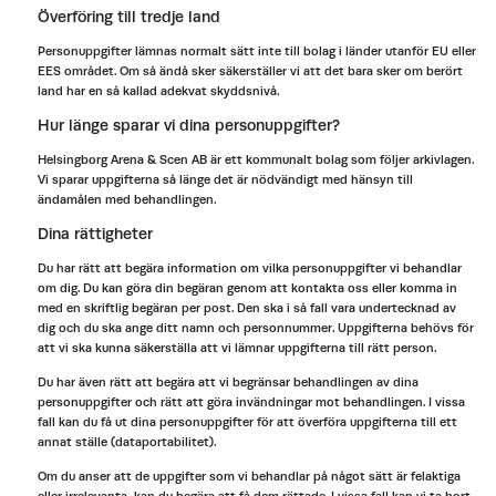
Överföring till tredje land
Personuppgifter lämnas normalt sätt inte till bolag i länder utanför EU eller
EES området. Om så ändå sker säkerställer vi att det bara sker om berört
land har en så kallad adekvat skyddsnivå.
Hur länge sparar vi dina personuppgifter?
Helsingborg Arena & Scen AB är ett kommunalt bolag som följer arkivlagen.
Vi sparar uppgifterna så länge det är nödvändigt med hänsyn till
ändamålen med behandlingen.
Dina rättigheter
Du har rätt att begära information om vilka personuppgifter vi behandlar
om dig. Du kan göra din begäran genom att kontakta oss eller komma in
med en skriftlig begäran per post. Den ska i så fall vara undertecknad av
dig och du ska ange ditt namn och personnummer. Uppgifterna behövs för
att vi ska kunna säkerställa att vi lämnar uppgifterna till rätt person.
Du har även rätt att begära att vi begränsar behandlingen av dina
personuppgifter och rätt att göra invändningar mot behandlingen. I vissa
fall kan du få ut dina personuppgifter för att överföra uppgifterna till ett
annat ställe (dataportabilitet).
Om du anser att de uppgifter som vi behandlar på något sätt är felaktiga