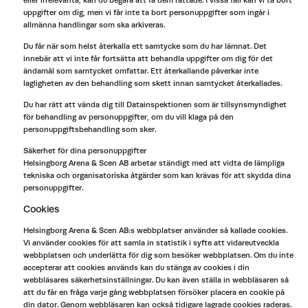
eller irrelevanta, kan du begära att få dem rättade. I vissa fall kan vi ta bort
uppgifter om dig, men vi får inte ta bort personuppgifter som ingår i
allmänna handlingar som ska arkiveras.
Du får när som helst återkalla ett samtycke som du har lämnat. Det
innebär att vi inte får fortsätta att behandla uppgifter om dig för det
ändamål som samtycket omfattar. Ett återkallande påverkar inte
lagligheten av den behandling som skett innan samtycket återkallades.
Du har rätt att vända dig till Datainspektionen som är tillsynsmyndighet
för behandling av personuppgifter, om du vill klaga på den
personuppgiftsbehandling som sker.
Säkerhet för dina personuppgifter
Helsingborg Arena & Scen AB arbetar ständigt med att vidta de lämpliga
tekniska och organisatoriska åtgärder som kan krävas för att skydda dina
personuppgifter.
Cookies
Helsingborg Arena & Scen AB:s webbplatser använder så kallade cookies.
Vi använder cookies för att samla in statistik i syfte att vidareutveckla
webbplatsen och underlätta för dig som besöker webbplatsen. Om du inte
accepterar att cookies används kan du stänga av cookies i din
webbläsares säkerhetsinställningar. Du kan även ställa in webbläsaren så
att du får en fråga varje gång webbplatsen försöker placera en cookie på
din dator. Genom webbläsaren kan också tidigare lagrade cookies raderas.