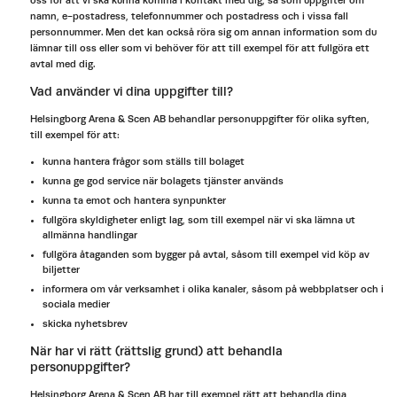
oss för att vi ska kunna komma i kontakt med dig, så som uppgifter om
namn, e-postadress, telefonnummer och postadress och i vissa fall
personnummer. Men det kan också röra sig om annan information som du
lämnar till oss eller som vi behöver för att till exempel för att fullgöra ett
avtal med dig.
Vad använder vi dina uppgifter till?
Helsingborg Arena & Scen AB behandlar personuppgifter för olika syften,
till exempel för att:
kunna hantera frågor som ställs till bolaget
kunna ge god service när bolagets tjänster används
kunna ta emot och hantera synpunkter
fullgöra skyldigheter enligt lag, som till exempel när vi ska lämna ut
allmänna handlingar
fullgöra åtaganden som bygger på avtal, såsom till exempel vid köp av
biljetter
informera om vår verksamhet i olika kanaler, såsom på webbplatser och i
sociala medier
skicka nyhetsbrev
När har vi rätt (rättslig grund) att behandla
personuppgifter?
Helsingborg Arena & Scen AB har till exempel rätt att behandla dina