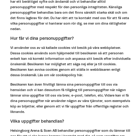
har ett berättigat syfte och ändamål och vi behandlar alltid
personuppgifter med respekt för den personliga integriteten. Känsliga
personuppgifter behandlas bara om det finns särskilt starka skäl och om
det finns lagkrav för det. Du har rätt att ta kontakt med oss för att få veta
vilka personuppgifter vi hanterar som rör dig, se mer om dina rättigheter
nedan.
Hur får vi dina personuppgifter?
Vi använder oss av så kallade cookies vid besök på våra webbplatser.
Dessa cookies används som hjälpmedel till besökaren så att personen
enkelt kan nå korrekt information och anpassa sitt besök efter individuella
önskemål. Besökaren har möjlighet att säga nej eller ja till cookies.
Besökaren kan avvisa cookies genom att ställa in webbläsaren enligt
dessa önskemål. Läs om vår cookiepolicy här.
Besökaren kan även frivilligt lämna sina personuppgifter till oss via
hemsidan och vi kan dessutom få tillgång till personuppgifter när någon
lämnar sina uppgifter till oss via brev, e-post, telefon, etc. Vidare kan vi få
dina personuppgifter när använder någon av våra tjänster, som exempelvis
köp av biljetter, eller genom att vi får uppgifter från offentliga register och
liknande.
Vilka uppgifter behandlas?
Helsingborg Arena & Scen AB behandlar personuppgifter som du lämnar till