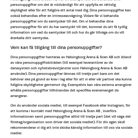
personuppgifter om det är nödvändigt för att uppfylla en rättslig
skyldighet eller för att fullgöra ett avtal med dig. Dina personuppgifter kan
också behandlas efter en intresseavvägning. Vidare får vi behandla
personuppgifter om du samtycker till det. Om vi behandlar dina
personuppgifter för att du har samtyckt till det, kommer du att få tydlig
information om vad du samtycker till och hur du går tillväga om du vill
återkalla ditt samtycke.
Vem kan få tillgång till dina personuppgifter?
Dina personuppgifter hanteras av Helsingborg Arena & Scen AB och ibland
av våra personuppgiftsbiträden (till exempel leverantörer av de
datasystem och nyhetsbrevstjänster som Helsingborg Arena & Scen AB
använder). Dina personuppgifter lämnas till tredje part bara om det
behöver ske på grund av krav i lag eller för att vi eller vår partner ska kunna
fullgöra skyldigheter gentemot dig. Exempelvis kan våra externa arrangörer
erhålla personuppgifter tillhörandes det specifika evenemanget de
arrangerar.
Om du använder sociala medier, till exempel Facebook eller Instagram, för
att komma i kontakt med Helsingborg Arena & Scen AB , överförs
informationen samt personuppgifter alltid till tredje part (det vill säga det
företag/organisation som driver det sociala mediet). För din egen skull
rekommenderar vi dig att inte skicka känslig information till oss via sociala
medier.