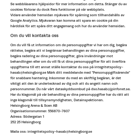
Se webbläsarens hjälpsidor för mer information om detta. Stänger du av
cookies förlorar du dock flera funktioner på vår webbplats.
Vidare använder hemsidan mjukvara för spårning som tillhandahålls av
Google Analytics. Mjukvaran kan komma att spara en cookie på din
hårddisk för att spåra ditt engagemang och hur du använder hemsidan.
Om du vill kontakta oss
Om du vill få ut information om de personuppgifter vi har om dig, begära
rättelse, begära att vi begränsar behandlingen av dina personuppgifter,
begära radering av dina personuppgifter, göra invändningar mot
behandlingen eller om du vill få ut dina personuppgifter för att överföra
uppgifterna till ett annat ställe kontaktar du oss på integritetspolicy-
hasab@helsingborg.se Märk ditt meddelande med ”Personuppgiftsärende”
för snabbare hantering. Inkommer du med en skriftlig begäran, är det
viktigt att den är undertecknad av dig och att du angett namn och
personnummer. Du når vårt dataskyddsombud på dso.hasab@jpinfonet.se.
Har du klagomål på vår behandling av dina personuppgifter har du rätt att
inge klagomål till tillsynsmyndigheten, Datainspektionen.
Helsingborg Arena & Scen AB
Organisationsnummer: 556870-7607
Adress: Södergatan 1
252 25 Helsingborg
Maila oss: integritetspolicy-hasab@helsingborg.se