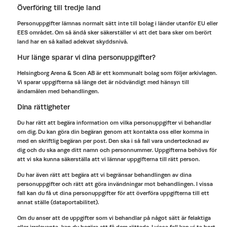
Överföring till tredje land
Personuppgifter lämnas normalt sätt inte till bolag i länder utanför EU eller
EES området. Om så ändå sker säkerställer vi att det bara sker om berört
land har en så kallad adekvat skyddsnivå.
Hur länge sparar vi dina personuppgifter?
Helsingborg Arena & Scen AB är ett kommunalt bolag som följer arkivlagen.
Vi sparar uppgifterna så länge det är nödvändigt med hänsyn till
ändamålen med behandlingen.
Dina rättigheter
Du har rätt att begära information om vilka personuppgifter vi behandlar
om dig. Du kan göra din begäran genom att kontakta oss eller komma in
med en skriftlig begäran per post. Den ska i så fall vara undertecknad av
dig och du ska ange ditt namn och personnummer. Uppgifterna behövs för
att vi ska kunna säkerställa att vi lämnar uppgifterna till rätt person.
Du har även rätt att begära att vi begränsar behandlingen av dina
personuppgifter och rätt att göra invändningar mot behandlingen. I vissa
fall kan du få ut dina personuppgifter för att överföra uppgifterna till ett
annat ställe (dataportabilitet).
Om du anser att de uppgifter som vi behandlar på något sätt är felaktiga