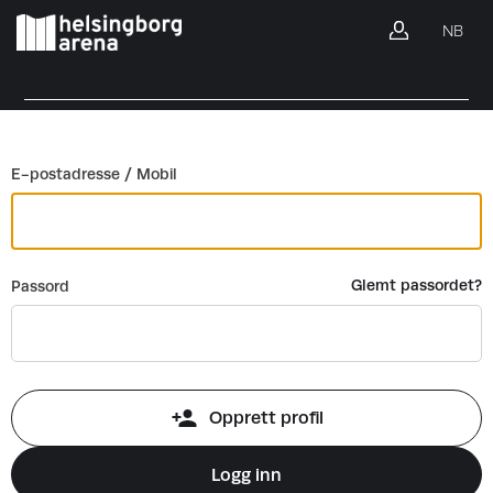
Gå tilbake
NB
Lo
E-postadresse / Mobil
Glemt passordet?
Passord
Opprett profil
Logg inn